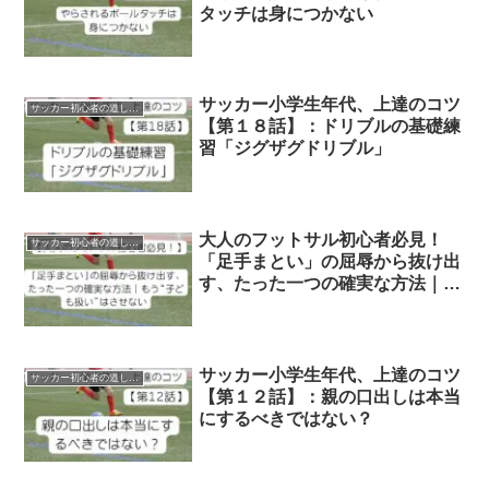
タッチは身につかない
サッカー小学生年代、上達のコツ
サッカー初心者の道しるべ
【第１８話】：ドリブルの基礎練
習「ジグザグドリブル」
大人のフットサル初心者必見！
サッカー初心者の道しるべ
「足手まとい」の屈辱から抜け出
す、たった一つの確実な方法｜も
う“子ども扱い”はさせない
サッカー小学生年代、上達のコツ
サッカー初心者の道しるべ
【第１２話】：親の口出しは本当
にするべきではない？