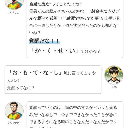
自然に出た”
ってことだよね？
長男くんの脳みそちゃんの中で
、”試合中にドリブ
パパサカ
ルで運べた状況”
と
”練習でやってた事”
が上手い具
合に一致したとか、似た状況だったのかも知れな
いね？
覚醒だな！！
「か・く・せ・い」
て分かる？
「お・も・て・な・し」
風に言ってますや
んパパ。
長男
覚醒ってなに？
覚醒っていうのは、頭の中の電気がピカッと光る
みたいな感じで、今までできなかったことが急に
できるようになる時のことなんだ！なんだかワク
パパサカ