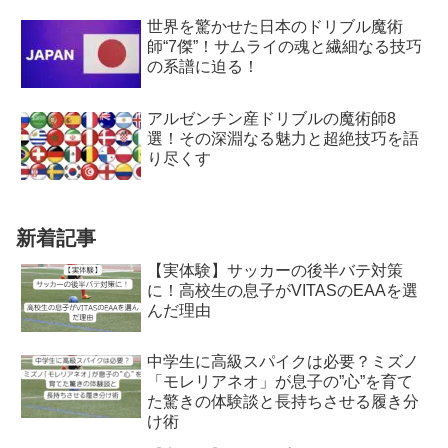
世界を驚かせた日本のドリブル魔術
師“7傑”！サムライの魂と繊細なる技巧
の系譜に迫る！
アルゼンチン産ドリブルの魔術師8
選！その深淵なる魅力と超絶技巧を語
り尽くす
新着記事
【実体験】サッカーの後半バテ対策
に！高校生の息子がVITASのEAAを選
んだ理由
中学生に高級スパイクは必要？ミズノ
「モレリアネオ」が息子の”心”を育て
た驚きの体験談と長持ちさせる履き分
け術