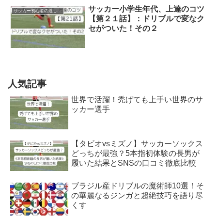
サッカー小学生年代、上達のコツ
サッカー初心者の道しるべ
【第２１話】：ドリブルで変なク
セがついた！その２
人気記事
世界で活躍！禿げても上手い世界のサ
ッカー選手
【タビオvsミズノ】サッカーソックス
どっちが最強？5本指初体験の長男が
履いた結果とSNSの口コミ徹底比較
ブラジル産ドリブルの魔術師10選！そ
の華麗なるジンガと超絶技巧を語り尽
くす