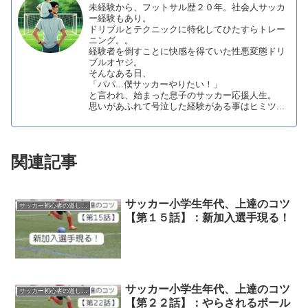
未経験から、フットサル歴２０年。社会人サッカ
ー経験もあり。
ドリブルとテクニックに特化してひたすらトレー
ニング。。
経験者を倒すことに快感を得ていた性悪変態ドリ
ブルオヤジ。
そんなある日、
「パパ...僕サッカーやりたい！」
と言われ、始まった息子のサッカー応援人生。
思いがあふれて号泣した経験がある事はヒミツ...
関連記事
サッカー小学生年代、上達のコツ
サッカー初心者の道しるべ
【第１５話】：新加入選手現る！
サッカー小学生年代、上達のコツ
サッカー初心者の道しるべ
【第２２話】：やらされるボール