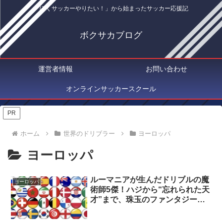
「ぼくサッカーやりたい！」から始まったサッカー応援記
ボクサカブログ
運営者情報
お問い合わせ
オンラインサッカースクール
PR
ホーム
世界のドリブラー
ヨーロッパ
ヨーロッパ
ルーマニアが生んだドリブルの魔
ヨーロッパ
術師5傑！ハジから“忘れられた天
才”まで、珠玉のファンタジーに
迫る！