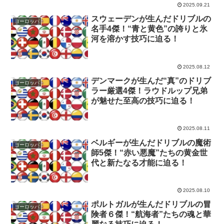
2025.09.21
スウェーデンが生んだドリブルの
ヨーロッパ
名手4傑！“青と黄色”の誇りと氷
河を溶かす技巧に迫る！
2025.08.12
デンマークが生んだ“真”のドリブ
ヨーロッパ
ラー厳選4傑！ラウドルップ兄弟
が魅せた至高の技巧に迫る！
2025.08.11
ベルギーが生んだドリブルの魔術
ヨーロッパ
師5傑！“赤い悪魔”たちの黄金世
代と新たなる才能に迫る！
2025.08.10
ポルトガルが生んだドリブルの冒
ヨーロッパ
険者６傑！“航海者”たちの魂と華