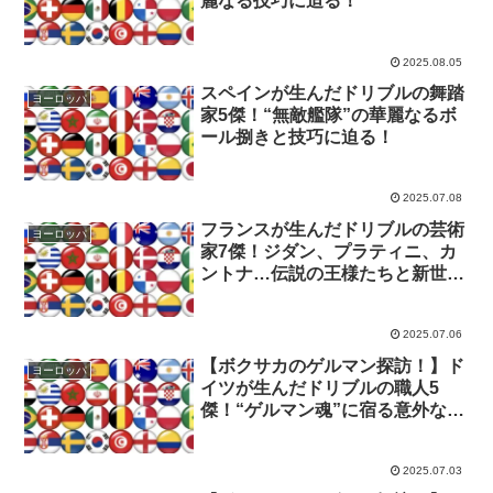
麗なる技巧に迫る！
2025.08.05
スペインが生んだドリブルの舞踏
ヨーロッパ
家5傑！“無敵艦隊”の華麗なるボ
ール捌きと技巧に迫る！
2025.07.08
フランスが生んだドリブルの芸術
ヨーロッパ
家7傑！ジダン、プラティニ、カ
ントナ…伝説の王様たちと新世代
の才能に迫る！
2025.07.06
【ボクサカのゲルマン探訪！】ド
ヨーロッパ
イツが生んだドリブルの職人5
傑！“ゲルマン魂”に宿る意外なる
技巧と合理性に迫る！
2025.07.03