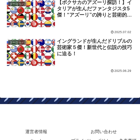
【ボクサカのアズーリ探訪！】イ
ヨーロッパ
タリアが生んだファンタジスタ5
傑！“アズーリ”の誇りと芸術的ド
リブルの未来に迫る！
2025.07.02
イングランドが生んだドリブルの
ヨーロッパ
芸術家５傑！新世代と伝説の技巧
に迫る！
2025.06.29
ボクサカブログ
運営者情報
お問い合わせ