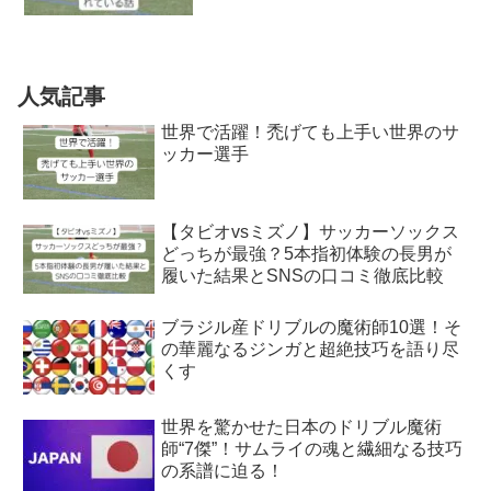
人気記事
世界で活躍！禿げても上手い世界のサ
ッカー選手
【タビオvsミズノ】サッカーソックス
どっちが最強？5本指初体験の長男が
履いた結果とSNSの口コミ徹底比較
ブラジル産ドリブルの魔術師10選！そ
の華麗なるジンガと超絶技巧を語り尽
くす
世界を驚かせた日本のドリブル魔術
師“7傑”！サムライの魂と繊細なる技巧
の系譜に迫る！