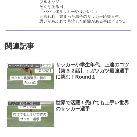
ブルオヤジ。
そんなある日、
「パパ...僕サッカーやりたい！」
と言われ、始まった息子のサッカー応援人生。
思いがあふれて号泣した経験がある事はヒミツ...
関連記事
サッカー小学生年代、上達のコツ
サッカー初心者の道しるべ
【第３２話】：ガツガツ最強選手
に挑む！Round１
世界で活躍！禿げても上手い世界
サッカー初心者の道しるべ
のサッカー選手