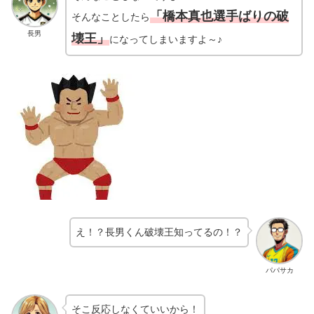
「橋本真也選手ばりの破
そんなことしたら
長男
壊王」
になってしまいますよ～♪
え！？長男くん破壊王知ってるの！？
パパサカ
そこ反応しなくていいから！