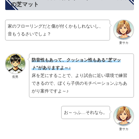
の芝マット
家のフローリングだと傷が付くかもしれないし、
音もうるさいでしょ？
妻サカ
防音性もあって、クッション性もある
”芝マッ
ト”
がありますよ～♪
床を芝にすることで、より試合に近い環境で練習
長男
できるので、ぼくら子供のモチベーションぶちあ
がり案件ですよ～♪
お～っふ…それなら。
妻サカ