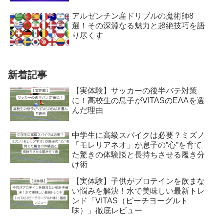
アルゼンチン産ドリブルの魔術師8
選！その深淵なる魅力と超絶技巧を語
り尽くす
新着記事
【実体験】サッカーの後半バテ対策
に！高校生の息子がVITASのEAAを選
んだ理由
中学生に高級スパイクは必要？ミズノ
「モレリアネオ」が息子の”心”を育て
た驚きの体験談と長持ちさせる履き分
け術
【実体験】子供がプロテインを飲まな
い悩みを解決！水で美味しい最新トレ
ンド「VITAS（ピーチヨーグルト
味）」徹底レビュー