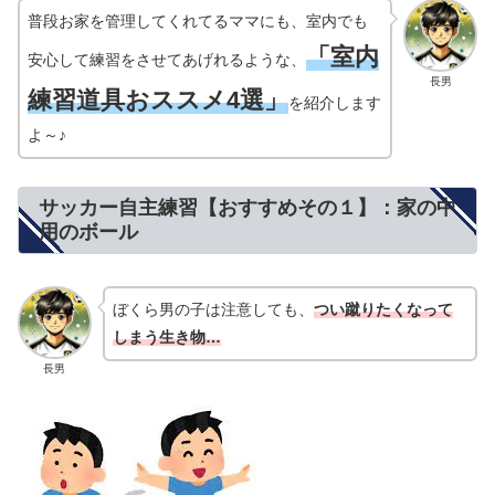
普段お家を管理してくれてるママにも、室内でも
「室内
安心して練習をさせてあげれるような、
長男
練習道具おススメ4選」
を紹介します
よ～♪
サッカー自主練習【おすすめその１】：家の中
用のボール
ぼくら男の子は注意しても、
つい蹴りたくなって
しまう生き物…
長男