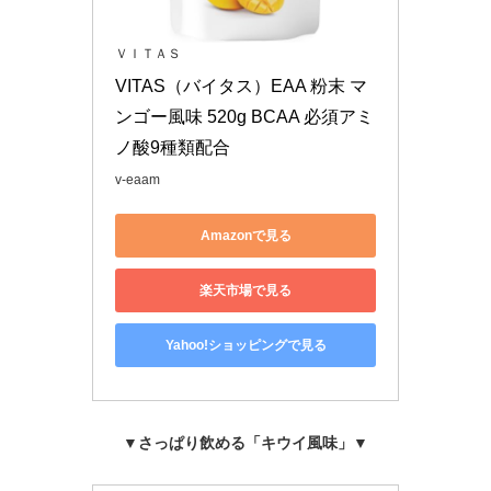
ＶＩＴＡＳ
VITAS（バイタス）EAA 粉末 マ
ンゴー風味 520g BCAA 必須アミ
ノ酸9種類配合
v-eaam
Amazonで見る
楽天市場で見る
Yahoo!ショッピングで見る
▼さっぱり飲める「キウイ風味」▼