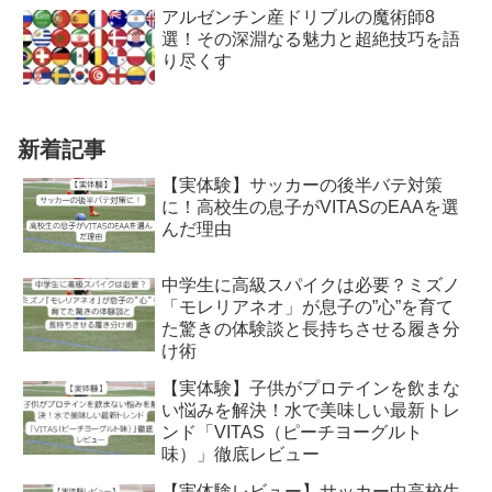
アルゼンチン産ドリブルの魔術師8
選！その深淵なる魅力と超絶技巧を語
り尽くす
新着記事
【実体験】サッカーの後半バテ対策
に！高校生の息子がVITASのEAAを選
んだ理由
中学生に高級スパイクは必要？ミズノ
「モレリアネオ」が息子の”心”を育て
た驚きの体験談と長持ちさせる履き分
け術
【実体験】子供がプロテインを飲まな
い悩みを解決！水で美味しい最新トレ
ンド「VITAS（ピーチヨーグルト
味）」徹底レビュー
【実体験レビュー】サッカー中高校生