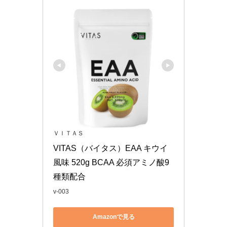
ＶＩＴＡＳ
VITAS（バイタス）EAA キウイ
風味 520g BCAA 必須アミノ酸9
種類配合
v-003
Amazonで見る