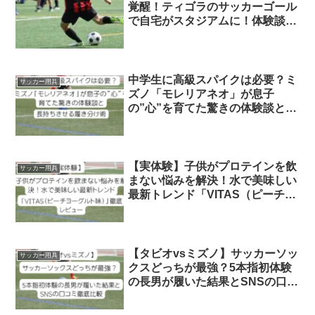
覚醒！ティゴラのサッカーゴール
で自宅がスタジアムに！体験談と
選び方のコツ
中学生に高級スパイクは必要？ミ
サッカー用具
ズノ「モレリアネオ」が息子
の”心”を育てた驚きの体験談と長
持ちさせる履き分け術
【実体験】子供がプロテインを飲
サッカー用具
まない悩みを解決！水で美味しい
最新トレンド「VITAS（ピーチヨ
ーグルト味）」徹底レビュー
【タビオvsミズノ】サッカーソッ
サッカー用具
クスどっちが最強？5本指初体験
の長男が履いた結果とSNSの口コ
ミ徹底比較