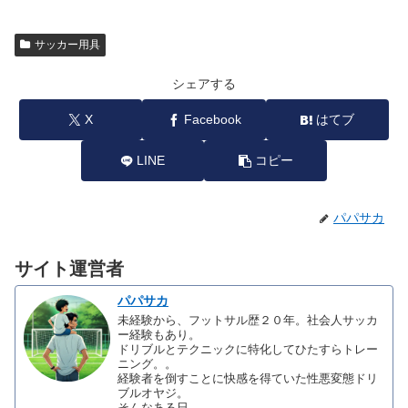
サッカー用具
シェアする
X
Facebook
はてブ
LINE
コピー
パパサカ
サイト運営者
パパサカ
未経験から、フットサル歴２０年。社会人サッカ
ー経験もあり。
ドリブルとテクニックに特化してひたすらトレー
ニング。。
経験者を倒すことに快感を得ていた性悪変態ドリ
ブルオヤジ。