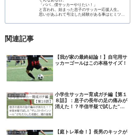
そんなある日、
「パパ...僕サッカーやりたい！」
と言われ、始まった息子のサッカー応援人生。
思いがあふれて号泣した経験がある事はヒミツ...
関連記事
【我が家の最終結論！】自宅用サ
サッカー用具
ッカーゴールはこの本格サイズ！
小学生サッカー育成ガチ編【第１
サッカー用具
８話】：息子の長年の足の痛みが
消えた！？半信半疑で試した“ザ
ムストのインソール”がもたらし
た奇跡と、親の後悔
【庭トレ革命！】長男のキックが
サッカー用具