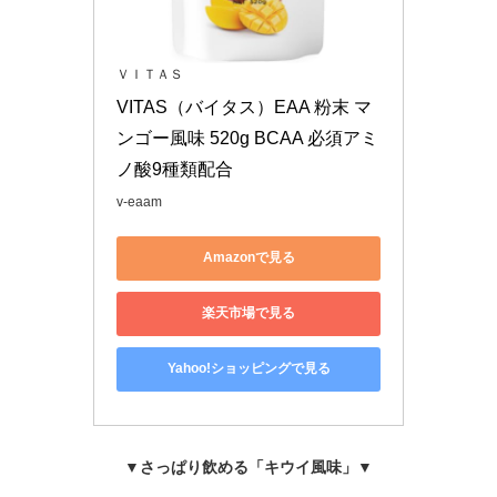
ＶＩＴＡＳ
VITAS（バイタス）EAA 粉末 マ
ンゴー風味 520g BCAA 必須アミ
ノ酸9種類配合
v-eaam
Amazonで見る
楽天市場で見る
Yahoo!ショッピングで見る
▼さっぱり飲める「キウイ風味」▼