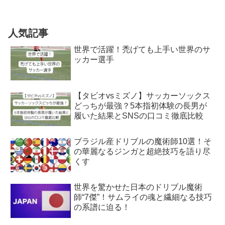
人気記事
世界で活躍！禿げても上手い世界のサ
ッカー選手
【タビオvsミズノ】サッカーソックス
どっちが最強？5本指初体験の長男が
履いた結果とSNSの口コミ徹底比較
ブラジル産ドリブルの魔術師10選！そ
の華麗なるジンガと超絶技巧を語り尽
くす
世界を驚かせた日本のドリブル魔術
師“7傑”！サムライの魂と繊細なる技巧
の系譜に迫る！