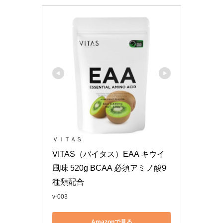
ＶＩＴＡＳ
VITAS（バイタス）EAA キウイ
風味 520g BCAA 必須アミノ酸9
種類配合
v-003
Amazonで見る