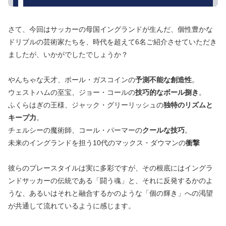
さて、今回はサッカーの母国イングランドが生んだ、個性豊かな
ドリブルの芸術家たちを、時代を超えて6名ご紹介させていただき
ましたが、いかがでしたでしょうか？
やんちゃな天才、ポール・ガスコインの
予測不能な創造性
。
ウェストハムの至宝、ジョー・コールの
技巧的なボール捌き
。
ふくらはぎの王様、ジャック・グリーリッシュの
独特のリズムと
キープ力
。
チェルシーの魔術師、コール・パーマーの
クールな技巧
。
未来のイングランドを担う10代のマックス・ダウマンの
衝撃
彼らのプレースタイルは実に多彩ですが、その根底にはイングラ
ンドサッカーの伝統である「闘う魂」と、それに反発するかのよ
うな、あるいはそれと融合するかのような「個の輝き」への渇望
が共通して流れているように感じます。