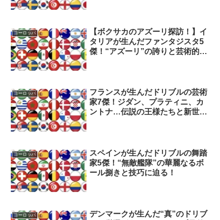
技巧と合理性に迫る！
【ボクサカのアズーリ探訪！】イ
ヨーロッパ
タリアが生んだファンタジスタ5
傑！“アズーリ”の誇りと芸術的ド
リブルの未来に迫る！
フランスが生んだドリブルの芸術
ヨーロッパ
家7傑！ジダン、プラティニ、カ
ントナ…伝説の王様たちと新世代
の才能に迫る！
スペインが生んだドリブルの舞踏
ヨーロッパ
家5傑！“無敵艦隊”の華麗なるボ
ール捌きと技巧に迫る！
デンマークが生んだ“真”のドリブ
ヨーロッパ