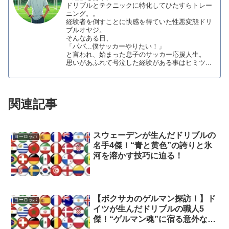
ドリブルとテクニックに特化してひたすらトレー
ニング。。
経験者を倒すことに快感を得ていた性悪変態ドリ
ブルオヤジ。
そんなある日、
「パパ...僕サッカーやりたい！」
と言われ、始まった息子のサッカー応援人生。
思いがあふれて号泣した経験がある事はヒミツ...
関連記事
スウェーデンが生んだドリブルの
ヨーロッパ
名手4傑！“青と黄色”の誇りと氷
河を溶かす技巧に迫る！
【ボクサカのゲルマン探訪！】ド
ヨーロッパ
イツが生んだドリブルの職人5
傑！“ゲルマン魂”に宿る意外なる