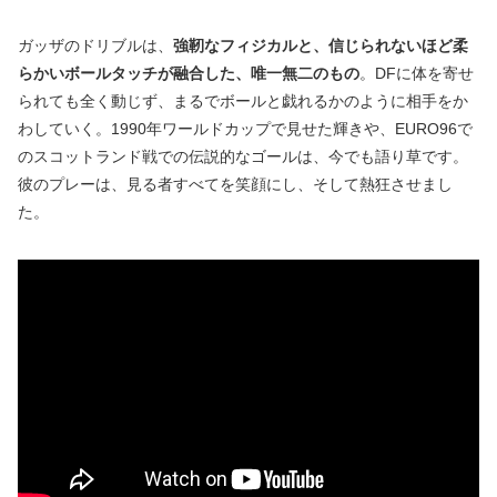
ガッザのドリブルは、
強靭なフィジカルと、信じられないほど柔
らかいボールタッチが融合した、唯一無二のもの
。DFに体を寄せ
られても全く動じず、まるでボールと戯れるかのように相手をか
わしていく。1990年ワールドカップで見せた輝きや、EURO96で
のスコットランド戦での伝説的なゴールは、今でも語り草です。
彼のプレーは、見る者すべてを笑顔にし、そして熱狂させまし
た。