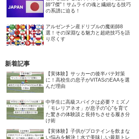
師“7傑”！サムライの魂と繊細なる技巧
の系譜に迫る！
アルゼンチン産ドリブルの魔術師8
選！その深淵なる魅力と超絶技巧を語
り尽くす
新着記事
【実体験】サッカーの後半バテ対策
に！高校生の息子がVITASのEAAを選
んだ理由
中学生に高級スパイクは必要？ミズノ
「モレリアネオ」が息子の”心”を育て
た驚きの体験談と長持ちさせる履き分
け術
【実体験】子供がプロテインを飲まな
い悩みを解決！水で美味しい最新トレ