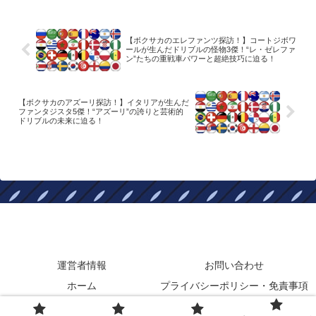
【ボクサカのエレファンツ探訪！】コートジボワ
ールが生んだドリブルの怪物3傑！“レ・ゼレファ
ン”たちの重戦車パワーと超絶技巧に迫る！
【ボクサカのアズーリ探訪！】イタリアが生んだ
ファンタジスタ5傑！“アズーリ”の誇りと芸術的
ドリブルの未来に迫る！
ボクサカブログ
運営者情報
お問い合わせ
ホーム
プライバシーポリシー・免責事項
© 2024 ボクサカブログ.