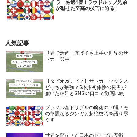
ラー厳選4傑！ラウドルップ兄弟
が魅せた至高の技巧に迫る！
人気記事
世界で活躍！禿げても上手い世界のサ
ッカー選手
【タビオvsミズノ】サッカーソックス
どっちが最強？5本指初体験の長男が
履いた結果とSNSの口コミ徹底比較
ブラジル産ドリブルの魔術師10選！そ
の華麗なるジンガと超絶技巧を語り尽
くす
世界を驚かせた日本のドリブル魔術